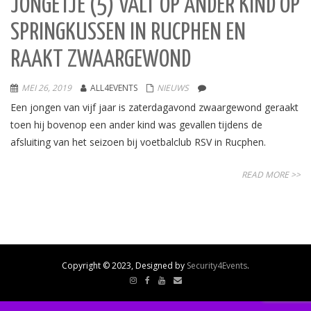
JONGETJE (5) VALT OP ANDER KIND OP
SPRINGKUSSEN IN RUCPHEN EN
RAAKT ZWAARGEWOND
MEI 26, 2019
ALL4EVENTS
NIEUWS
Een jongen van vijf jaar is zaterdagavond zwaargewond geraakt
toen hij bovenop een ander kind was gevallen tijdens de
afsluiting van het seizoen bij voetbalclub RSV in Rucphen.
READ MORE >>
Copyright © 2023, Designed by
Security4Events
.