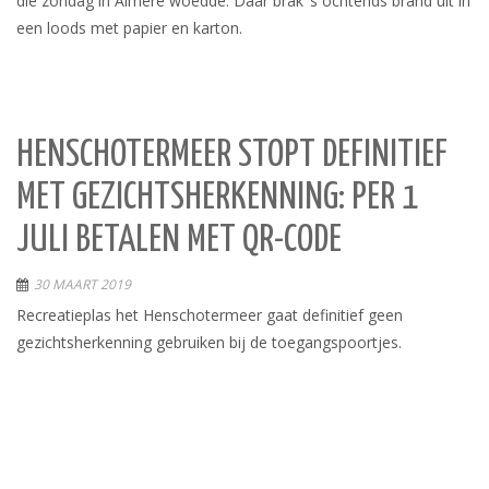
die zondag in Almere woedde. Daar brak ’s ochtends brand uit in
een loods met papier en karton.
HENSCHOTERMEER STOPT DEFINITIEF
MET GEZICHTSHERKENNING: PER 1
JULI BETALEN MET QR-CODE
30 MAART 2019
Recreatieplas het Henschotermeer gaat definitief geen
gezichtsherkenning gebruiken bij de toegangspoortjes.