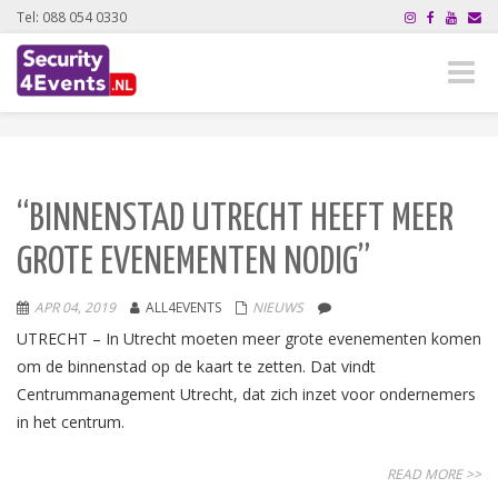
Tel: 088 054 0330
Toggle
naviga
“BINNENSTAD UTRECHT HEEFT MEER
GROTE EVENEMENTEN NODIG”
APR 04, 2019
ALL4EVENTS
NIEUWS
UTRECHT – In Utrecht moeten meer grote evenementen komen
om de binnenstad op de kaart te zetten. Dat vindt
Centrummanagement Utrecht, dat zich inzet voor ondernemers
in het centrum.
READ MORE >>