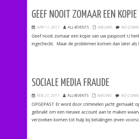
GEEF NOOIT ZOMAAR EEN KOPI
APR 11, 2017
ALL4EVENTS
NIEUWS
NO COMM
Geef nooit zomaar een kopie van uw paspoort U herke
ingecheckt. Maar de problemen komen dan later als b
SOCIALE MEDIA FRAUDE
FEB 27, 2017
ALL4EVENTS
NIEUWS
NO COMM
OPGEPAST Er word door criminelen jacht gemaakt op p
gebruikt om een nieuwe account aan te maken waarva
verzoeken komen tot hulp bij betalingen (even voorsc