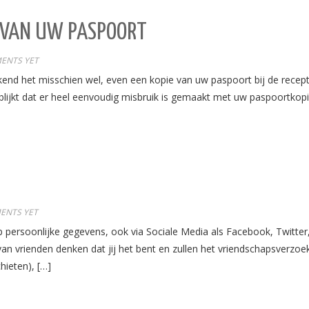
E VAN UW PASPOORT
ENTS YET
nd het misschien wel, even een kopie van uw paspoort bij de recept
lijkt dat er heel eenvoudig misbruik is gemaakt met uw paspoortkopi
ENTS YET
ersoonlijke gegevens, ook via Sociale Media als Facebook, Twitter, L
n vrienden denken dat jij het bent en zullen het vriendschapsverzo
hieten), […]