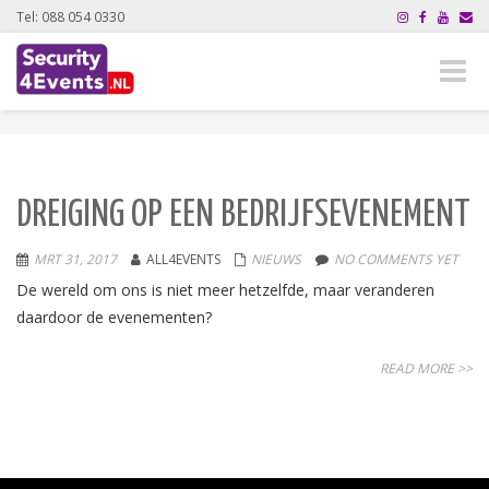
Tel: 088 054 0330
Toggle
naviga
DREIGING OP EEN BEDRIJFSEVENEMENT
MRT 31, 2017
ALL4EVENTS
NIEUWS
NO COMMENTS YET
De wereld om ons is niet meer hetzelfde, maar veranderen
daardoor de evenementen?
READ MORE >>