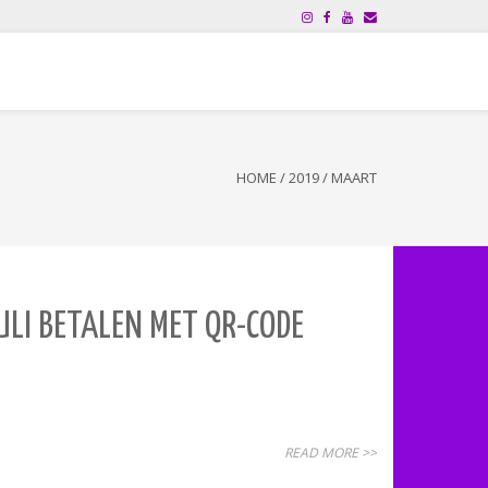
HOME
/
2019
/
MAART
ULI BETALEN MET QR-CODE
READ MORE >>