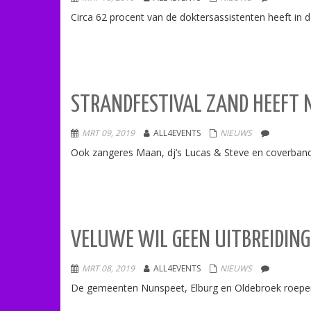
Circa 62 procent van de doktersassistenten heeft in
STRANDFESTIVAL ZAND HEEFT 
MRT 09, 2019
ALL4EVENTS
NIEUWS
Ook zangeres Maan, dj’s Lucas & Steve en coverband T
VELUWE WIL GEEN UITBREIDING 
MRT 08, 2019
ALL4EVENTS
NIEUWS
De gemeenten Nunspeet, Elburg en Oldebroek roepen 