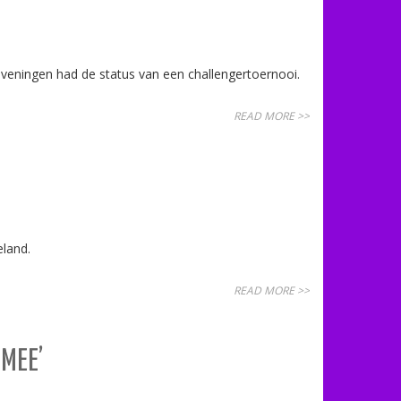
ningen had de status van een challengertoernooi.
READ MORE >>
eland.
READ MORE >>
MEE’