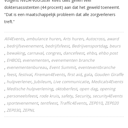
Volgens NVDA-voorzitter Kees Gillis geven veel
doktersassistenten (44 procent) aan dat het geweld toeneemt.
“Dat is een maatschappelijk probleem dat alle zorgverleners
treft.”
All4Events
ambulance huren
Arts huren
Autocross
award
bedrijfsevenement
bedrijfsfeest
Bedrijvensportdag
beurs
bewaking
carnaval
congres
dancefeest
ehbo
ehbo post
EHBOD
evenementen
evenementen branche
evenementenbureau
Event Summit
eventeventbranche
feest
festival
Fireman4Events
first aid
gala
Gouden Giraffe
hulpverlener
Jubileum
Live communicatie
Medicals4Events
Medische hulpverlening
oktoberfest
open dag
opening
personeelsfeest
rode kruis
safety
Security
security4Events
sportevenement
tentfeest
Traffic4Events
ZEP010
ZEP020
ZEP030
ZEPNL