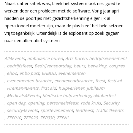
Naast dat er kritiek was, bleek het systeem ook niet goed te
werken door een probleem met de software. Vorig jaar april
hadden de poortjes met gezichtsherkenning eigenlijk al
operationeel moeten zijn, maar de plas bleef het hele seizoen
vrij toegankelijk. Uiteindelijk is de exploitant op zoek gegaan
naar een alternatief systeem.
All4Events
ambulance huren
Arts huren
bedrijfsevenement
bedrijfsfeest
Bedrijvensportdag
beurs
bewaking
congres
ehbo
ehbo post
EHBOD
evenementen
evenementen branche
eventeventbranche
feest
festival
Fireman4Events
first aid
hulpverlener
Jubileum
Medicals4Events
Medische hulpverlening
oktoberfest
open dag
opening
personeelsfeest
rode kruis
Security
security4Events
sportevenement
tentfeest
Traffic4Events
ZEP010
ZEP020
ZEP030
ZEPNL