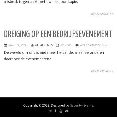
misbruik is gemaakt met uw paspoortkopie.
READ MORE >>
DREIGING OP EEN BEDRIJFSEVENEMENT
MRT 31, 2017
ALL4EVENTS
NIEUWS
NO COMMENTS YET
De wereld om ons is niet meer hetzelfde, maar veranderen
daardoor de evenementen?
READ MORE >>
Copyright © 2023, Designed by
Security4Events
.