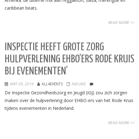
Amerika: de ultieme mix aan reggaeton, salsa, merengue en
caribbean beats.
READ MORE >>
INSPECTIE HEEFT GROTE ZORG
HULPVERLENING EHBO’ERS RODE KRUIS
BIJ EVENEMENTEN’
MRT 05, 2019
ALL4EVENTS
NIEUWS
De Inspectie Gezondheidszorg en Jeugd (IGJ) zou zich zorgen
maken over de hulpverlening door EHBO-ers van het Rode Kruis
tijdens evenementen in Nederland.
READ MORE >>