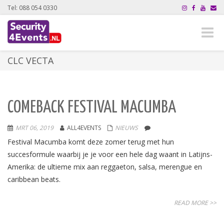
Tel: 088 054 0330
Toggle
naviga
CLC VECTA
COMEBACK FESTIVAL MACUMBA
MRT 06, 2019
ALL4EVENTS
NIEUWS
Festival Macumba komt deze zomer terug met hun
succesformule waarbij je je voor een hele dag waant in Latijns-
Amerika: de ultieme mix aan reggaeton, salsa, merengue en
caribbean beats.
READ MORE >>