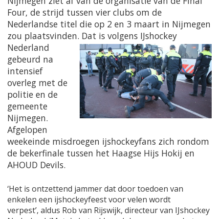
Nijmegen ziet af van de organisatie van de Final
Four, de strijd tussen vier clubs om de
Nederlandse titel die op 2 en 3 maart in Nijmegen
zou plaatsvinden.
Dat is volgens IJshockey
Nederland
gebeurd na
intensief
overleg met de
politie en de
gemeente
Nijmegen.
Afgelopen
weekeinde misdroegen ijshockeyfans zich rondom
de bekerfinale tussen het Haagse Hijs Hokij en
AHOUD Devils.
‘Het is ontzettend jammer dat
door toedoen van
enkelen
een ijshockeyfeest voor velen wordt
verpest’,
aldus Rob van Rijswijk, directeur van IJshockey