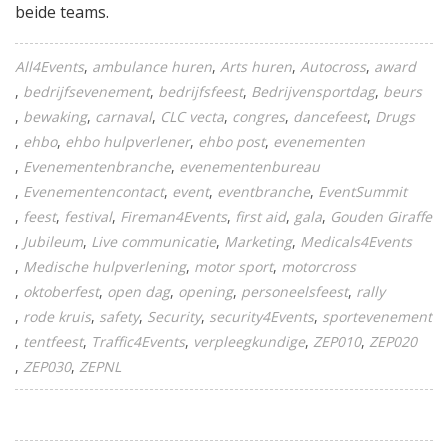
beide teams.
All4Events
ambulance huren
Arts huren
Autocross
award
bedrijfsevenement
bedrijfsfeest
Bedrijvensportdag
beurs
bewaking
carnaval
CLC vecta
congres
dancefeest
Drugs
ehbo
ehbo hulpverlener
ehbo post
evenementen
Evenementenbranche
evenementenbureau
Evenementencontact
event
eventbranche
EventSummit
feest
festival
Fireman4Events
first aid
gala
Gouden Giraffe
Jubileum
Live communicatie
Marketing
Medicals4Events
Medische hulpverlening
motor sport
motorcross
oktoberfest
open dag
opening
personeelsfeest
rally
rode kruis
safety
Security
security4Events
sportevenement
tentfeest
Traffic4Events
verpleegkundige
ZEP010
ZEP020
ZEP030
ZEPNL