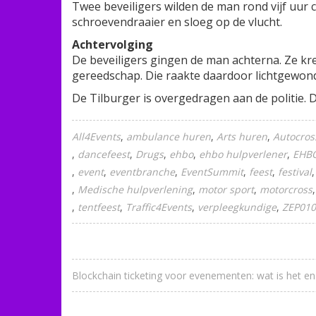
Twee beveiligers wilden de man rond vijf uur 
schroevendraaier en sloeg op de vlucht.
Achtervolging
De beveiligers gingen de man achterna. Ze kr
gereedschap. Die raakte daardoor lichtgewon
De Tilburger is overgedragen aan de politie. 
All4Events
ambulance huren
Arts huren
Autocros
dancefeest
Drugs
ehbo
ehbo hulpverlener
EHB
event
eventbranche
EventSummit
feest
festival
Medische hulpverlening
motor sport
motorcross
tentfeest
Traffic4Events
verpleegkundige
ZEP010
Blockchain ticketing voor evenementen: wat is het e