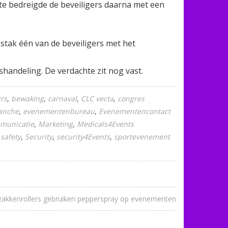
hte bedreigde de beveiligers daarna met een
stak één van de beveiligers met het
shandeling. De verdachte zit nog vast.
rs
bewaking
carnaval
CLC vecta
congres
anche
evenementenbureau
Evenementencontact
mmunicatie
Marketing
Medicals4Events
safety
Security
security4Events
sportevenement
zakkenrollers gebruiken pepperspray op evenementen