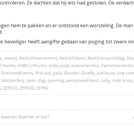
controleren. Ze dachten dat hij iets had gestolen. De verdac
egen hem te pakken en er ontstond een worsteling. De man 
d.
De beveiliger heeft aangifte gedaan van poging tot zware mi
s
award
bedrijfsevenement
bedrijfsfeest
Bedrijvensportdag
beu
O huren
EHBO inhuren
ehbo post
evenementen
Evenementenbr
Fireman4Events
first aid
gala
Gouden Giraffe
Jubileum
Live co
oktoberfest
open dag
opening
personeelsfeest
rally
rode kruis
ZEP020
ZEP030
ZEPNL
n waarom doet het er toe?