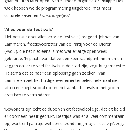
gaan nu uren later open’, vertelt mede-organisator Philippe Hes.
‘Ook hebben we de programmering uitgebreid, met meer
culturele zaken en
kunstdingetjes
.’
‘Alles voor de festivals’
‘Het bestuur doet alles voor de festivals’, reageert Johnas van
Lammeren, fractievoorzitter van de Partij voor de Dieren
(PvdD), die het niet eens is met wat er afgelopen week
gebeurde. ‘In plaats van dat ze een keer standpunt innemen en
zeggen dat er te veel festivals in de stad zijn, zegt burgemeester
Halsema dat ze naar een oplossing gaan zoeken.’ Van
Lammeren ziet het huidige evenementenbeleid helemaal niet
zitten en roept vooral op om het aantal festivals in het groen
drastisch te verminderen.
‘Bewoners zijn echt de dupe van dit festivalcollege, dat dit beleid
er doorheen heeft gedrukt. Destijds was er al veel commentaar
op, want er lijkt altijd wel een uitzondering mogelijk te zijn’, zegt