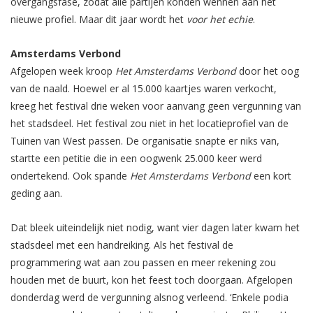
overgangsfase, zodat alle partijen konden wennen aan het
nieuwe profiel. Maar dit jaar wordt het
voor het echie
.
Amsterdams Verbond
Afgelopen week kroop
Het Amsterdams Verbond
door het oog
van de naald. Hoewel er al 15.000 kaartjes waren verkocht,
kreeg het festival drie weken voor aanvang
geen vergunning
van
het stadsdeel. Het festival zou niet in het locatieprofiel van de
Tuinen van West passen. De organisatie snapte er niks van,
startte een petitie die in een oogwenk 25.000 keer werd
ondertekend. Ook spande
Het Amsterdams Verbond
een kort
geding aan.
Dat bleek uiteindelijk niet nodig, want vier dagen later kwam het
stadsdeel met een handreiking. Als het festival de
programmering wat aan zou passen en meer rekening zou
houden met de buurt, kon het feest toch doorgaan. Afgelopen
donderdag werd de vergunning alsnog verleend. ‘Enkele podia