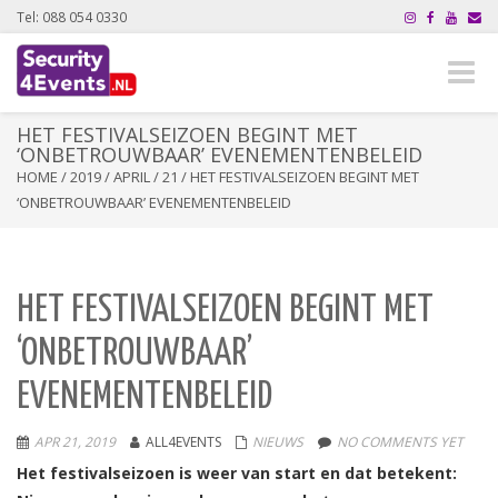
Tel: 088 054 0330
Toggle
naviga
HET FESTIVALSEIZOEN BEGINT MET
‘ONBETROUWBAAR’ EVENEMENTENBELEID
HOME
/
2019
/
APRIL
/
21
/
HET FESTIVALSEIZOEN BEGINT MET
‘ONBETROUWBAAR’ EVENEMENTENBELEID
HET FESTIVALSEIZOEN BEGINT MET
‘ONBETROUWBAAR’
EVENEMENTENBELEID
APR 21, 2019
ALL4EVENTS
NIEUWS
NO COMMENTS YET
Het festivalseizoen is weer van start en dat betekent: