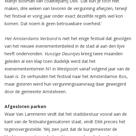
Marijn Bosman van coalitiepartij D66. ‘Dat kun je toch niet
maken, drie weken van tevoren de vergunning afwijzen, terwijl
het festival er vorig jaar onder exact dezelfde regels wel kon
komen. Dat noem ik geen betrouwbare overheid.’
Het Amsterdams Verbond
is niet het enige festival dat gevolgen
van het nieuwe evenementenbeleid in de stad al aan den lijve
heeft ondervonden.
Vunzige Deuntjes
kreeg twee maanden
geleden al een klap toen duidelijk werd dat het
evenemententerrein N1 in Westpoort vanaf volgend jaar
van de
baan is. Ze verhuisden het festival naar het Amsterdamse Bos,
maar gisteren werd hun vergunningsaanvraag daar geweigerd
door de gemeente Amstelveen.
Afgesloten parken
Waar Van Lammeren vindt dat het stadsbestuur vooral aan de
kant van de festivalorganisatoren staat, vindt D66 precies het
tegenovergestelde. ‘Wij zien juist dat de burgemeester de