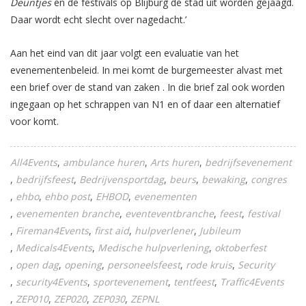
Deuntjes
en de festivals op Blijburg de stad uit worden gejaagd.
Daar wordt echt slecht over nagedacht.’
Aan het eind van dit jaar volgt een evaluatie van het
evenementenbeleid. In mei komt de burgemeester alvast met
een brief over de stand van zaken . In die brief zal ook worden
ingegaan op het schrappen van N1 en of daar een alternatief
voor komt.
All4Events
ambulance huren
Arts huren
bedrijfsevenement
bedrijfsfeest
Bedrijvensportdag
beurs
bewaking
congres
ehbo
ehbo post
EHBOD
evenementen
evenementen branche
eventeventbranche
feest
festival
Fireman4Events
first aid
hulpverlener
Jubileum
Medicals4Events
Medische hulpverlening
oktoberfest
open dag
opening
personeelsfeest
rode kruis
Security
security4Events
sportevenement
tentfeest
Traffic4Events
ZEP010
ZEP020
ZEP030
ZEPNL