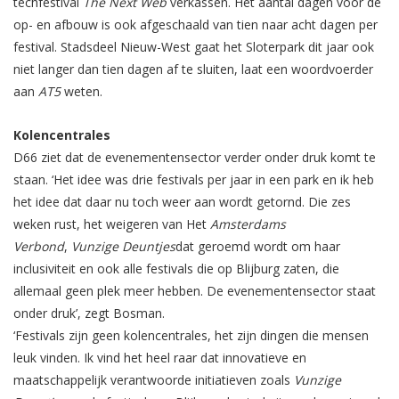
techfestival
The Next Web
verkassen. Het aantal dagen voor de
op- en afbouw is ook afgeschaald van tien naar acht dagen per
festival. Stadsdeel Nieuw-West gaat het Sloterpark dit jaar ook
niet langer dan tien dagen af te sluiten, laat een woordvoerder
aan
AT5
weten.
Kolencentrales
D66 ziet dat de evenementensector verder onder druk komt te
staan. ‘Het idee was drie festivals per jaar in een park en ik heb
het idee dat daar nu toch weer aan wordt getornd. Die zes
weken rust, het weigeren van Het
Amsterdams
Verbond
,
Vunzige Deuntjes
dat geroemd wordt om haar
inclusiviteit en ook alle festivals die op Blijburg zaten, die
allemaal geen plek meer hebben. De evenementensector staat
onder druk’, zegt Bosman.
‘Festivals zijn geen kolencentrales, het zijn dingen die mensen
leuk vinden. Ik vind het heel raar dat innovatieve en
maatschappelijk verantwoorde initiatieven zoals
Vunzige