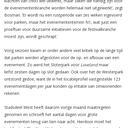
klachten van critici wel uitwerkt, maar zaken die handig zijn voor
de evenementenbranche worden helemaal niet uitgewerkt’, zegt
Bosman. ‘Er wordt nu een rustperiode van zes weken ingevoerd
voor parken, maar het evenemententerrein N1, wat juist een
proeftuin voor duurzame initiatieven voor de festivalbranche
moest zijn, wordt geschrapt.’
Vorig seizoen kwam er onder andere veel kritiek op de lange tijd
dat parken werden afgesloten voor de op- en afbouw van een
evenement. Zo werd het Sloterpark voor
Loveland
maar
liefst
zestien dagen
op slot gedaan. Ook over het de Westerpark
ontstond gedoe, want de in het locatieprofiel vastgestelde 123
evenementdagen per jaar konden op irritatie van omwonenden
rekenen.
Stadsdeel West heeft daarom vorige maand
maatregelen
genomen
en schroeft het aantal dagen voor grote
evenementen terug van tien naar acht. Hierdoor moet het