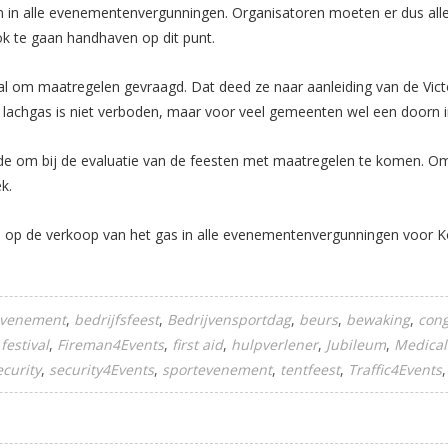
 in alle evenementenvergunningen. Organisatoren moeten er dus all
k te gaan handhaven op dit punt.
er al om maatregelen gevraagd. Dat deed ze naar aanleiding van de V
 lachgas is niet verboden, maar voor veel gemeenten wel een doorn 
e om bij de evaluatie van de feesten met maatregelen te komen. Omd
k.
bod op de verkoop van het gas in alle evenementenvergunningen voor
evenement
bedrijfsfeest
Bedrijvensportdag
beurs
bewaking
con
festival
Fireman4Events
first aid
hulpverlener
Jubileum
Medical
ecurity
security4Events
sportevenement
tentfeest
Traffic4Events