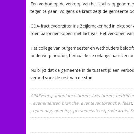
Een verbod op de verkoop van het spul is opgenomen
tegen te gaan. Volgens de krant zegt de gemeente oo
CDA-fractievoorzitter Iris Zeijlemaker had in oktob
toen ballonnen kopen met lachgas. Het verkopen van
Het college van burgemeester en wethouders beloofd
onderwerp hoorde, herhaalde ze onlangs haar verzoe
Nu blijkt dat de gemeente in de tussentijd een ver
verbod voor de rest van de stad.
All4Events
ambulance huren
Arts huren
bedrijfs
evenementen branche
eventeventbranche
feest
open dag
opening
personeelsfeest
rode kruis
S