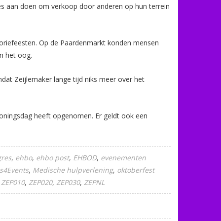
es aan doen om verkoop door anderen op hun terrein
ictoriefeesten. Op de Paardenmarkt konden mensen
in het oog.
at Zeijlemaker lange tijd niks meer over het
 Koningsdag heeft opgenomen. Er geldt ook een
gres
ehbo
ehbo post
EHBOD
evenementen
s4Events
Medische hulpverlening
oktoberfest
ZEP010
ZEP020
ZEP030
ZEPNL