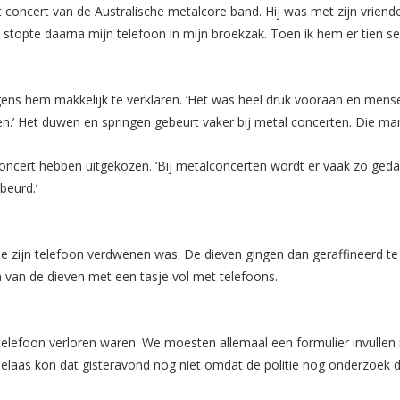
concert van de Australische metalcore band. Hij was met zijn vriend
n stopte daarna mijn telefoon in mijn broekzak. Toen ik hem er tien se
lgens hem makkelijk te verklaren. ‘Het was heel druk vooraan en men
n.’ Het duwen en springen gebeurt vaker bij metal concerten. Die m
ncert hebben uitgekozen. ‘Bij metalconcerten wordt er vaak zo gedans
beurd.’
ie zijn telefoon verdwenen was. De dieven gingen dan geraffineerd te 
én van de dieven met een tasje vol met telefoons.
n telefoon verloren waren. We moesten allemaal een formulier invulle
Helaas kon dat gisteravond nog niet omdat de politie nog onderzoek d